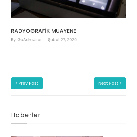
RADYOGRAFİK MUAYENE
By:
GeAdmUser
Şubat 27, 2020
Prev Post
Next Post
Haberler