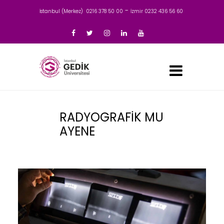
-
İstanbul (Merkez) 0216 378 50 00
İzmir 0232 436 56 60
RADYOGRAFİK MU
AYENE