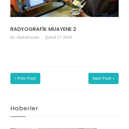
RADYOGRAFİK MUAYENE 2
By:
GeAdmUser
Şubat 27, 2020
Prev Post
Next Post
Haberler