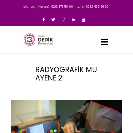
-
İstanbul (Merkez) 0216 378 50 00
İzmir 0232 436 56 60
RADYOGRAFİK MU
AYENE 2