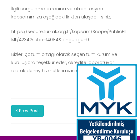
İlgili sorgulama ekranına ve akreditasyon
kapsamımıza aşağıdaki linkten ulaşabilirsiniz;
https://secure.turkak.org.tr/kapsam/Scope/PublicHT
ML/4234?sube=14084&language=0
Bizleri çözüm ortağı olarak seçen tüm kurum ve
kuruluşlara teşekkür eder, akredite laboratuvar
olarak deney hizmetlerimizin devamını dileriz.
Prev Post