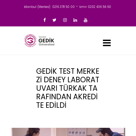
-
İstanbul (Merkez) 0216 378 50 00
İzmir 0232 436 56 60
GEDİK TEST MERKE
Zİ DENEY LABORAT
UVARI TÜRKAK TA
RAFINDAN AKREDİ
TE EDİLDİ