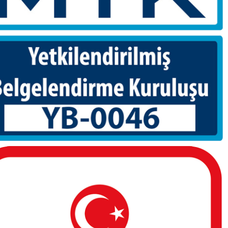
İzmir Gedik Eğitim Merkezi’nde İlk Toplantı
Gerçekleştirildi
Mart 27, 2017
Gedik Eğitim Vakfı (GEV) ve İstanbul Gedik
Üniversitesi altında faaliyetler gösterecek olan
İzmir Gedik cEğitim Merkezi değerli eğitmen
hocaları ile ilk toplantıyı İzmir de ki yeni
binasında gerçekleştirdi.
Devamını oku