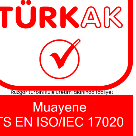
GEDİK TEST MERKEZİ – GESBEY A.Ş EĞİTİM İ
ŞBİRLİĞİ
Mayıs 22, 2015
Rüzgar türbini kule üretimi alanında faaliyet
gösteren ve sektöründe öncü firmalardan biri
olan GESBEY A.Ş çalışanlarını Radyografik
Muayene, Manyetik Parçacık Muayene ve Sıvı
Penetrant Muayene Eğitimleri kapsamında
GEDİK