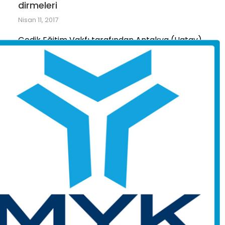
dirmeleri
Nisan 11, 2017
Gedik Eğitim Vakfı tarafından Antakya (Hatay)
Organize Sanayi Bölgesi müdürlüğüne bağlı 9
kuruluşun MYK kaynakçı belgelendirmeleri
gerçekleştirildi. Firmalar: CİHAT SONDAJCILIK
BORU İMAL SAN. TİC. LTD. ŞTİ. BİROL ÇELİK
Devamını oku