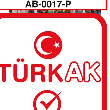
Gedik Test Merkezi MYK Sınavlarına Deva
m Ediyor
Ocak 27, 2017
Mesleki Yeterlilik Kurumu (MYK) tarafından
akredite olan Gedik Test Merkezi, Erciyas Boru
A.Ş iştirakı olan ve Sivas’ta vagon imalatı ve
tamir işlerini yürüten RC Endüstri firmasında
çalışan kaynakçılara
Devamını oku