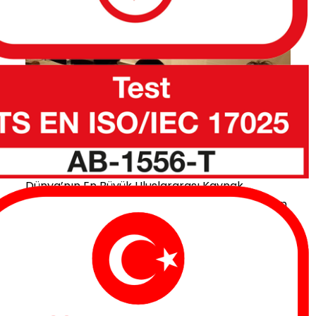
68. IIW (Uluslararası Kaynak Enstitüsü) Yıllı
k Genel Kurul Toplantısı ve Uluslararası Ko
nferansı
Temmuz 10, 2015
Dünya’nın En Büyük Uluslararası Kaynak
Buluşması Tüm dünyada kaynak sektörünün en
büyük etkinliği olarak bilinen IIW (Uluslararası
Kaynak Enstitüsü) Yıllık Genel Kurul Toplantısı
ve Uluslararası Konferansı, 28 Haziran
Devamını oku