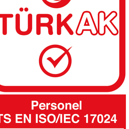
Gedik Test Merkezi’nden Hyundai Eurotem
Mühendislerine Eğitim
Mart 17, 2017
13 – 17 Mart tarihleri arasında Gedik Test
Merkezi Adapazarı’nda hızlı tren, metro ve hafif
raylı sistem vagonları üreten Hyundai Eurotem
mühendislerine görsel muayene seviye 1+2
eğitimi verdi.
Devamını oku