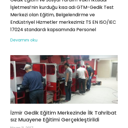
İşletmesi’nin kurduğu kısa adı GTM-Gedik Test
Merkezi olan Eğitim, Belgelendirme ve
Endüstriyel Hizmetler merkezimiz TS EN ISO/IEC
17024 standardı kapsamında Personel
Devamını oku
İzmir Gedik Eğitim Merkezinde İlk Tahribat
sız Muayene Eğitimi Gerçekleştirildi
Nisan 11, 2017