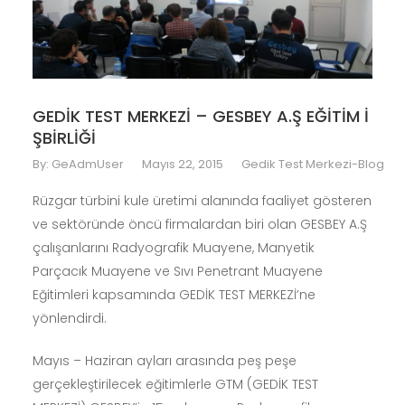
GEDİK TEST MERKEZİ – GESBEY A.Ş EĞİTİM İ
ŞBİRLİĞİ
By:
GeAdmUser
Mayıs 22, 2015
Gedik Test Merkezi-Blog
Rüzgar türbini kule üretimi alanında faaliyet gösteren
ve sektöründe öncü firmalardan biri olan GESBEY A.Ş
çalışanlarını Radyografik Muayene, Manyetik
Parçacık Muayene ve Sıvı Penetrant Muayene
Eğitimleri kapsamında GEDİK TEST MERKEZİ’ne
yönlendirdi.
Mayıs – Haziran ayları arasında peş peşe
gerçekleştirilecek eğitimlerle GTM (GEDİK TEST