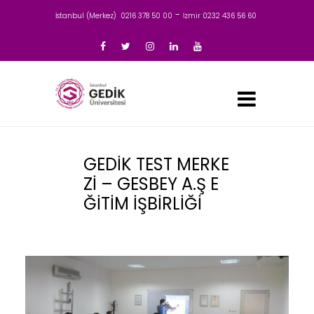
-
İstanbul (Merkez) 0216 378 50 00
İzmir 0232 436 56 60
GEDİK TEST MERKE
Zİ – GESBEY A.Ş E
ĞİTİM İŞBİRLİĞİ