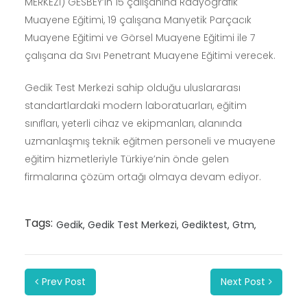
MERKEZİ) GESBEY’in 15 çalışanına Radyografik
Muayene Eğitimi, 19 çalışana Manyetik Parçacık
Muayene Eğitimi ve Görsel Muayene Eğitimi ile 7
çalışana da Sıvı Penetrant Muayene Eğitimi verecek.
Gedik Test Merkezi sahip olduğu uluslararası
standartlardaki modern laboratuarları, eğitim
sınıfları, yeterli cihaz ve ekipmanları, alanında
uzmanlaşmış teknik eğitmen personeli ve muayene
eğitim hizmetleriyle Türkiye’nin önde gelen
firmalarına çözüm ortağı olmaya devam ediyor.
Tags:
Gedik
Gedik Test Merkezi
Gediktest
Gtm
Prev Post
Next Post