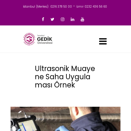
-
İstanbul (Merkez) 0216 378 50 00
İzmir 0232 436 56 60
Ultrasonik Muaye
ne Saha Uygula
ması Örnek