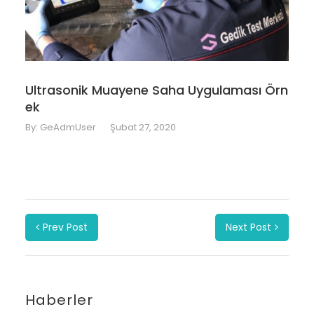
Ultrasonik Muayene Saha Uygulaması Örn
ek
By:
GeAdmUser
Şubat 27, 2020
Prev Post
Next Post
Haberler