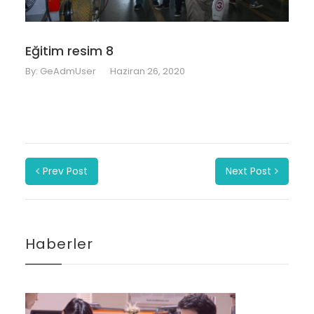
Eğitim resim 8
By:
GeAdmUser
Haziran 26, 2020
Prev Post
Next Post
Haberler