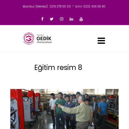
-
İstanbul (Merkez) 0216 378 50 00
İzmir 0232 436 56 60
Eğitim resim 8